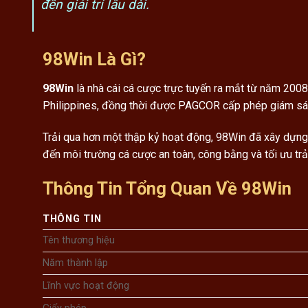
đến giải trí lâu dài.
98Win Là Gì?
98Win
là nhà cái cá cược trực tuyến ra mắt từ năm 2008
Philippines, đồng thời được PAGCOR cấp phép giám sá
Trải qua hơn một thập kỷ hoạt động, 98Win đã xây dựng
đến môi trường cá cược an toàn, công bằng và tối ưu trải
Thông Tin Tổng Quan Về 98Win
THÔNG TIN
Tên thương hiệu
Năm thành lập
Lĩnh vực hoạt động