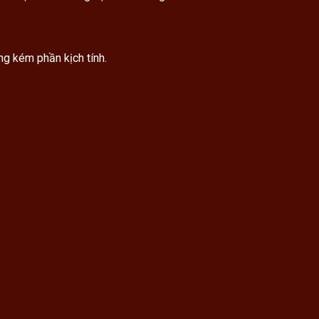
g kém phần kịch tính.