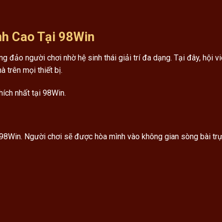
h Cao Tại 98Win
g đảo người chơi nhờ hệ sinh thái giải trí đa dạng. Tại đây, hội v
 trên mọi thiết bị.
ích nhất tại 98Win.
98Win. Người chơi sẽ được hòa mình vào không gian sòng bài trực