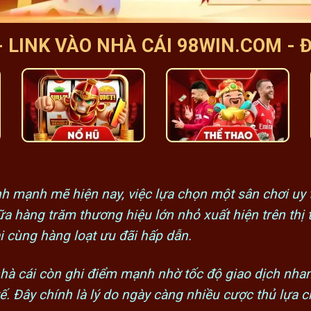
 LINK VÀO NHÀ CÁI 98WIN.COM - 
h mạnh mẽ hiện nay, việc lựa chọn một sân chơi uy tí
a hàng trăm thương hiệu lớn nhỏ xuất hiện trên thị 
đại cùng hàng loạt ưu đãi hấp dẫn.
nhà cái còn ghi điểm mạnh nhờ tốc độ giao dịch nh
ế. Đây chính là lý do ngày càng nhiều cược thủ lựa 