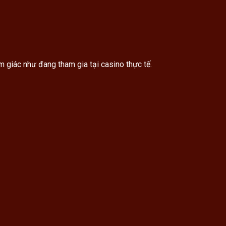
 giác như đang tham gia tại casino thực tế.