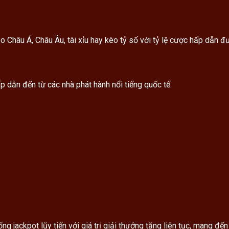
 Châu Á, Châu Âu, tài xỉu hay kèo tỷ số với tỷ lệ cược hấp dẫn đư
 dẫn đến từ các nhà phát hành nổi tiếng quốc tế.
ng jackpot lũy tiến với giá trị giải thưởng tăng liên tục, mang đế