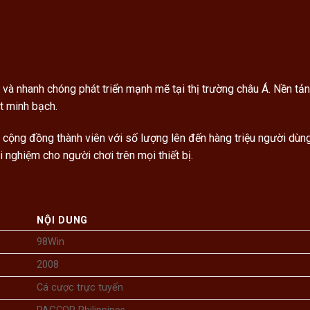
 và nhanh chóng phát triển mạnh mẽ tại thị trường châu Á. Nền t
t minh bạch.
 cộng đồng thành viên với số lượng lên đến hàng triệu người dù
 nghiệm cho người chơi trên mọi thiết bị.
NỘI DUNG
98Win
2008
Cá cược trực tuyến