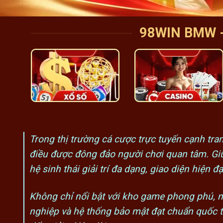
98WIN BMW -
Trong thị trường cá cược trực tuyến cạnh tran
điều được đông đảo người chơi quan tâm. Giữ
hệ sinh thái giải trí đa dạng, giao diện hiện 
Không chỉ nổi bật với kho game phong phú, 
nghiệp và hệ thống bảo mật đạt chuẩn quốc t