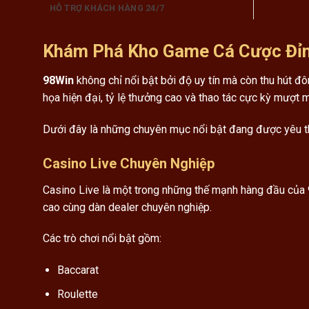
HỖ TRỢ KHÁCH HÀNG 24/7
Khám Phá Kho Game Cá Cược Đỉn
98Win
không chỉ nổi bật bởi độ uy tín mà còn thu hút đôn
họa hiện đại, tỷ lệ thưởng cao và thao tác cực kỳ mượt mà
Dưới đây là những chuyên mục nổi bật đang được yêu th
Casino Live Chuyên Nghiệp
Casino Live là một trong những thế mạnh hàng đầu của 
cao cùng dàn dealer chuyên nghiệp.
Các trò chơi nổi bật gồm:
Baccarat
Roulette