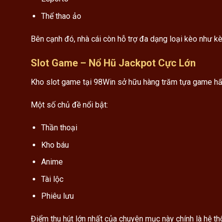
Thể thao ảo
Bên cạnh đó, nhà cái còn hỗ trợ đa dạng loại kèo như kèo
Slot Game – Nổ Hũ Jackpot Cực Lớn
Kho slot game tại 98Win sở hữu hàng trăm tựa game hấp
Một số chủ đề nổi bật:
Thần thoại
Kho báu
Anime
Tài lộc
Phiêu lưu
Điểm thu hút lớn nhất của chuyên mục này chính là hệ thố