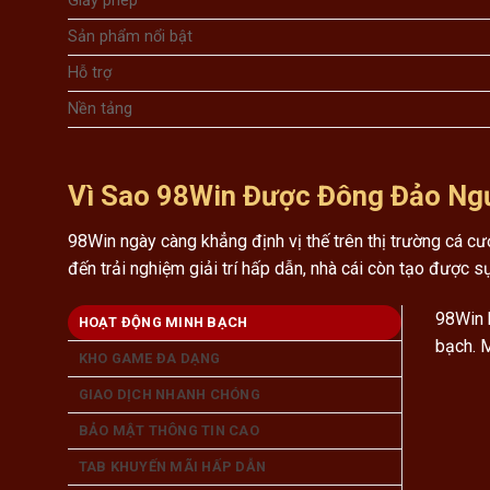
Giấy phép
Sản phẩm nổi bật
Hỗ trợ
Nền tảng
Vì Sao 98Win Được Đông Đảo Ngư
98Win ngày càng khẳng định vị thế trên thị trường cá c
đến trải nghiệm giải trí hấp dẫn, nhà cái còn tạo được s
98Win 
HOẠT ĐỘNG MINH BẠCH
bạch. M
KHO GAME ĐA DẠNG
GIAO DỊCH NHANH CHÓNG
BẢO MẬT THÔNG TIN CAO
TAB KHUYẾN MÃI HẤP DẪN